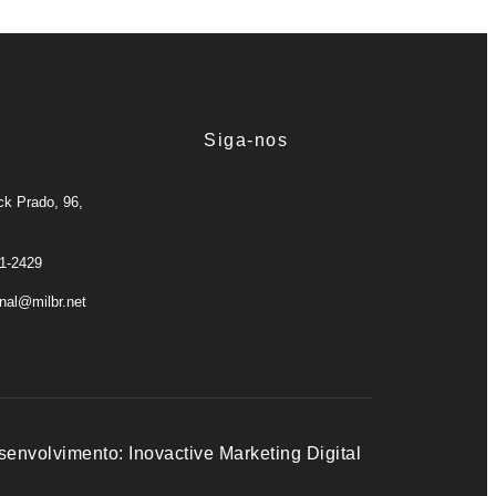
Siga-nos
ck Prado, 96,
71-2429
onal@milbr.net
senvolvimento:
Inovactive Marketing Digital