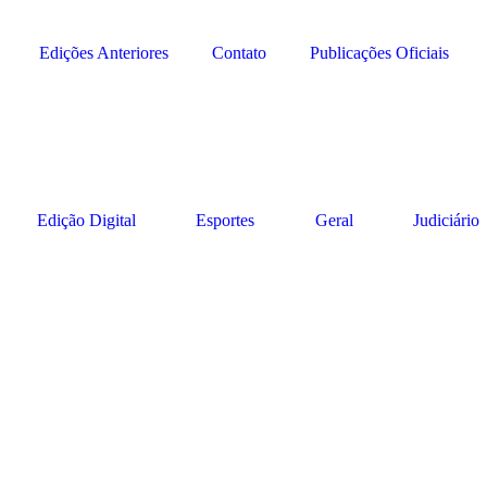
Edições Anteriores
Contato
Publicações Oficiais
Edição Digital
Esportes
Geral
Judiciário
Região
27/07/2021
é teve Gian & Giovani em