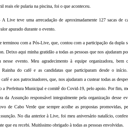
l reais ele pularia na piscina, foi o que aconteceu.
–
A Live teve uma arrecadação de aproximadamente 127 sacas de ca
alor apurado durante o evento.
 terminou com a Pós-Live, que, contou com a participação da dupla se
on. Deixo aqui minha gratidão a todas as pessoas que nos ajudaram po
am nesse evento. Meu agradecimento à equipe organizadora, bem
 Rainha do café e as candidatas que participaram desde o início
 café e aos patrocinadores, que, nos ajudaram a custear todas as desp
 a Prefeitura Municipal e comitê do Covid-19, pelo apoio. Por fim, m
a da Assunção responsável integralmente pela organização desse ev
ovo de Cabo Verde que sempre acolhe as propostas promovidas, pe
sunção. No dia anterior à Live, foi meu aniversário natalício, confes
te que eu recebi. Muitíssimo obrigado à todas as pessoas envolvidas.