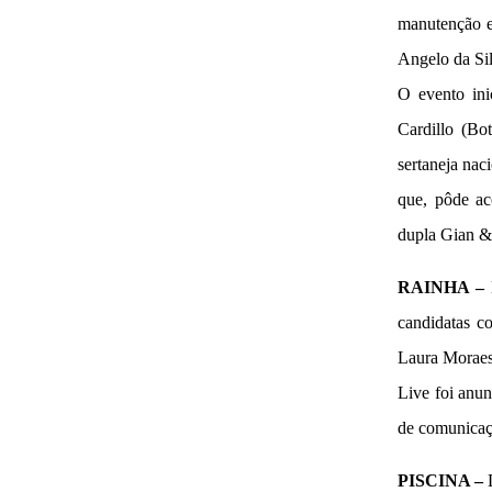
manutenção e 
Angelo da Sil
O evento ini
Cardillo (Bo
sertaneja nac
que, pôde ac
dupla Gian &
RAINHA –
candidatas co
Laura Moraes
Live foi anun
de comunicaç
PISCINA –
D