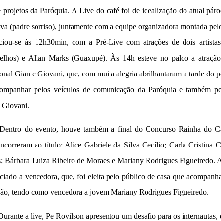
projetos da Paróquia. A Live do café foi de idealização do atual pár
va (padre sorriso), juntamente com a equipe organizadora montada pel
ciou-se às 12h30min, com a Pré-Live com atrações de dois artista
telhos) e Allan Marks (Guaxupé). Às 14h esteve no palco a atração 
ional Gian e Giovani, que, com muita alegria abrilhantaram a tarde do
ompanhar pelos veículos de comunicação da Paróquia e também pel
 Giovani.
Dentro do evento, houve também a final do Concurso Rainha do Caf
ncorreram ao título: Alice Gabriele da Silva Cecílio; Carla Cristina C
; Bárbara Luiza Ribeiro de Moraes e Mariany Rodrigues Figueiredo. A
ciado a vencedora, que, foi eleita pelo público de casa que acompanh
ão, tendo como vencedora a jovem Mariany Rodrigues Figueiredo.
urante a live, Pe Rovilson apresentou um desafio para os internautas, 