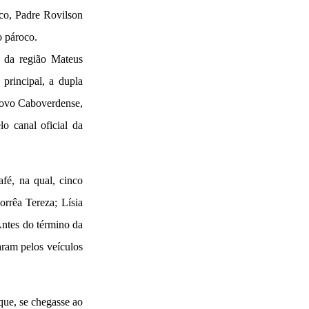
oco, Padre Rovilson
o pároco.
s da região Mateus
principal, a dupla
 povo Caboverdense,
o canal oficial da
é, na qual, cinco
orrêa Tereza; Lísia
ntes do término da
aram pelos veículos
que, se chegasse ao