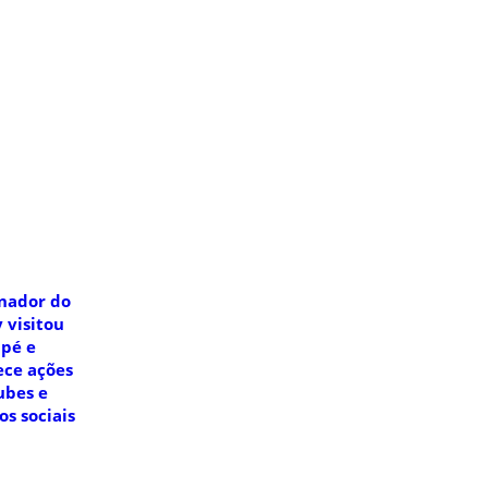
nador do
 visitou
pé e
ece ações
ubes e
os sociais