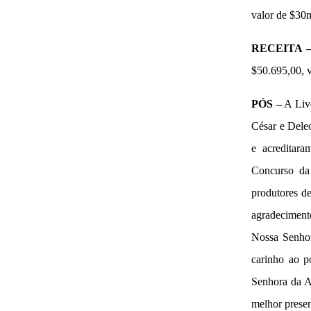
valor de $30mi
RECEITA 
$50.695,00, v
PÓS –
A Live
César e Dele
e acreditar
Concurso da
produtores de
agradecimento
Nossa Senhor
carinho ao p
Senhora da As
melhor presen