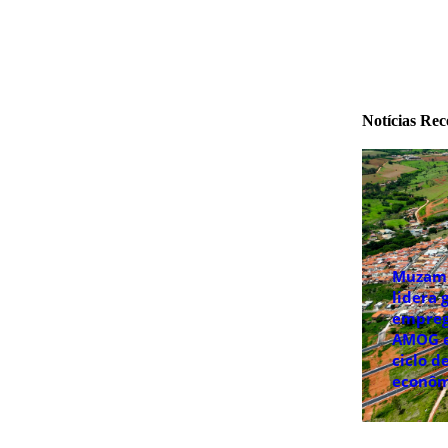
Notícias Rec
Muzam
lidera 
empreg
AMOG e
ciclo d
econôm