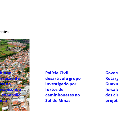
entes
binho
Polícia Civil
Gover
geração de
desarticula grupo
Rotary
os na
investigado por
Guaxu
 consolida
furtos de
fortal
e expansão
caminhonetes no
dos cl
ica
Sul de Minas
projet