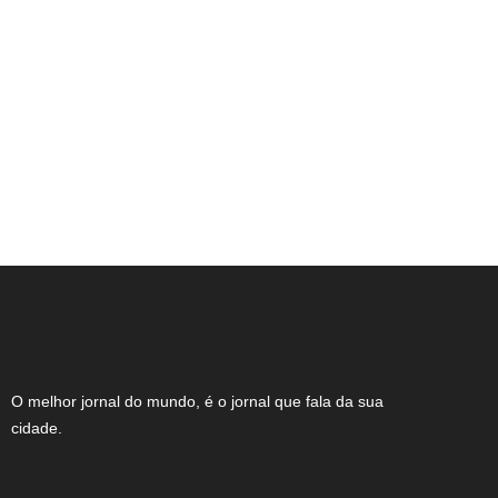
Com fim das convenções, disputa pelo
Governo de Minas ganha contornos
definitivos Mineiros poderão escolher
entre nove candidatos para ocupar a
cadeira do Palácio Tiradentes
O melhor jornal do mundo, é o jornal que fala da sua
cidade.