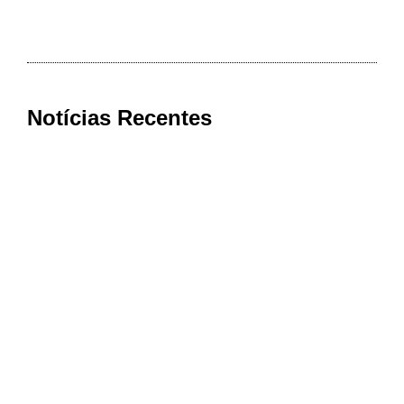
Notícias Recentes
Expocachaça reúne 2 mil rótulos em BH