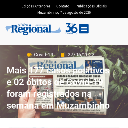
Edições Anteriores
Contato
Publicações Oficiais
Muzambinho, 7 de agosto de 2026
Covid-19
27/06/2022
Mais 177 casos positivos
e 02 óbitos de Covid-19
foram registrados na
semana em Muzambinho