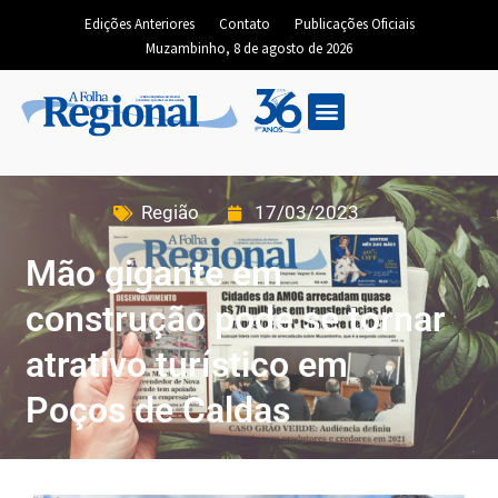
Edições Anteriores
Contato
Publicações Oficiais
Muzambinho, 8 de agosto de 2026
Região
17/03/2023
Mão gigante em
construção pode se tornar
atrativo turístico em
Poços de Caldas