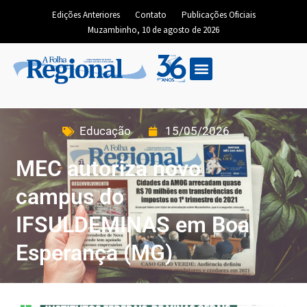
Edições Anteriores
Contato
Publicações Oficiais
Muzambinho, 10 de agosto de 2026
Educação
15/05/2026
MEC autoriza novo
campus do
IFSULDEMINAS em Boa
Esperança (MG)