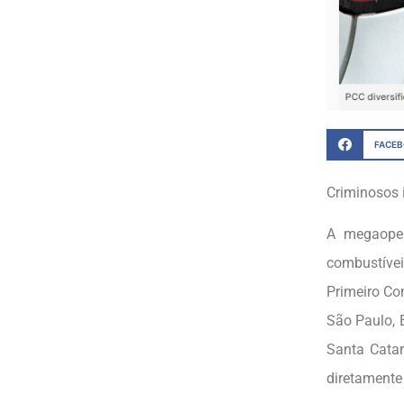
FACE
Criminosos 
A megaoper
combustívei
Primeiro Co
São Paulo, 
Santa Cata
diretamente