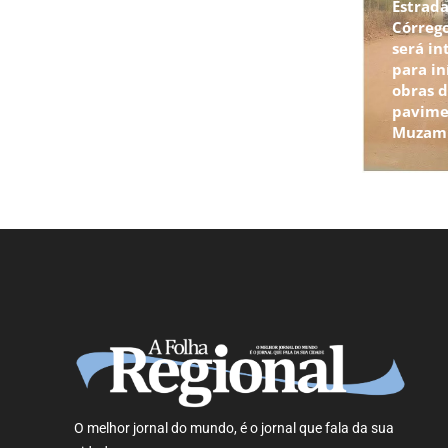
Estrada
Córrego
será in
para in
obras 
pavime
Muzam
O melhor jornal do mundo, é o jornal que fala da sua