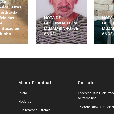
 do
 dos Leites
terditada
ício das
NOTA DE
NOTA 
de
FALECIMENTO EM
FALEC
ntação em
MUZAMBINHO (75
MUZA
binho
ANOS)
ANOS)
Menu Principal
Contato
Inicio
Endereço: Rua Dick Prado
Muzambinho
Notícias
Telefone: (35) 3571-242
Publicações Oficiais