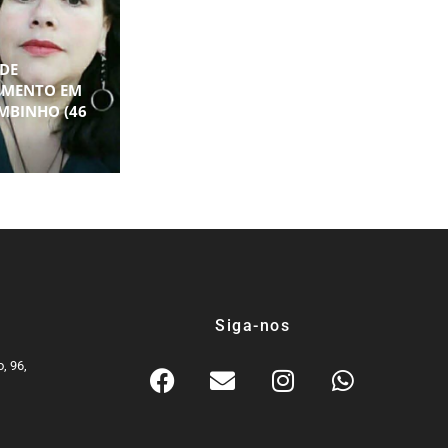
DE
IMENTO EM
MBINHO (46
Siga-nos
, 96,
9