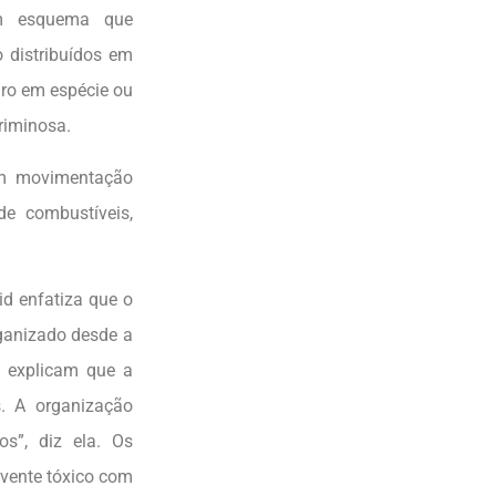
um esquema que
 distribuídos em
iro em espécie ou
riminosa.
am movimentação
de combustíveis,
d enfatiza que o
rganizado desde a
 explicam que a
s. A organização
os”, diz ela. Os
vente tóxico com