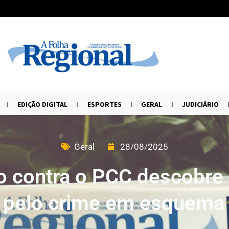
EDIÇÃO DIGITAL
ESPORTES
GERAL
JUDICIÁRIO
Geral
28/08/2025
 contra o PCC descobre
 pelo crime em esquema 