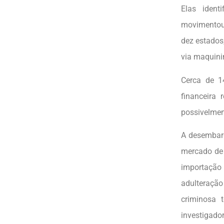
Elas iden
movimentou 
dez estados
via maquini
Cerca de 1
financeira
possivelment
A desembarg
mercado de 
importação
adulteraçã
criminosa 
investigado