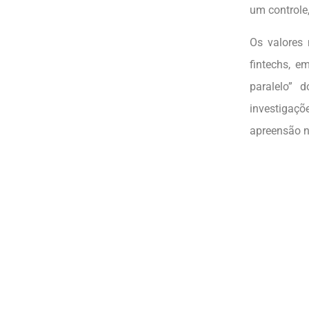
um controle,
Os valores
fintechs, e
paralelo”
investigaç
apreensão na