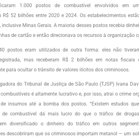
tificaram 1.000 postos de combustível envolvidos em 
R$ 52 bilhões entre 2020 e 2024. Os estabelecimentos estão
, inclusive Minas Gerais. A maioria desses postos recebia dinhe
nhas de cartão e então direcionava os recursos à organização c
40 postos eram utilizados de outra forma: eles não tiver
 registrada, mas receberam R$ 2 bilhões em notas fiscais 
e para ocultar o trânsito de valores ilícitos dos criminosos.
adora do Tribunal de Justiça de São Paulo (TJSP) Ivana Davi
combustíveis é altamente lucrativo e, por isso, atrai o crime o
 de insumos até a bomba dos postos. “Existem estudos que
o de combustível dá mais lucro do que o tráfico de droga
tem diversificado o dinheiro do tráfico em outros segment
res descobriram que os criminosos importam metanol — um sol