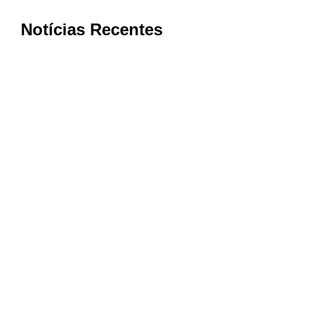
Notícias Recentes
Estudo aponta que famílias brasileiras
perderam R$ 62,5 bilhões para bets em
2025