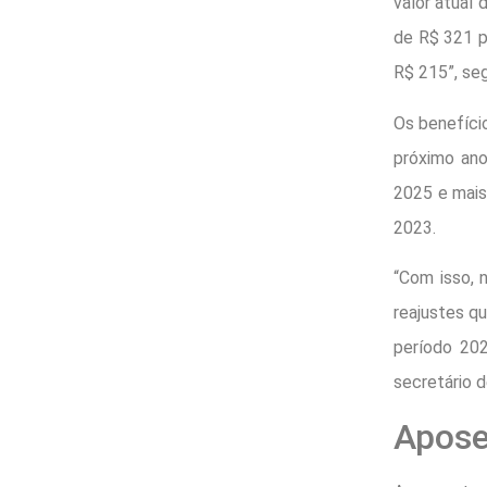
valor atual 
de R$ 321 p
R$ 215”, se
Os benefíci
próximo ano
2025 e mais
2023.
“Com isso, 
reajustes q
período 202
secretário 
Apose