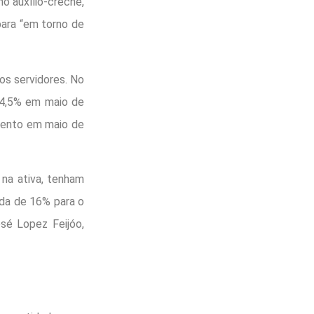
o auxílio-creche,
para “em torno de
os servidores. No
e 4,5% em maio de
mento em maio de
na ativa, tenham
ada de 16% para o
sé Lopez Feijóo,