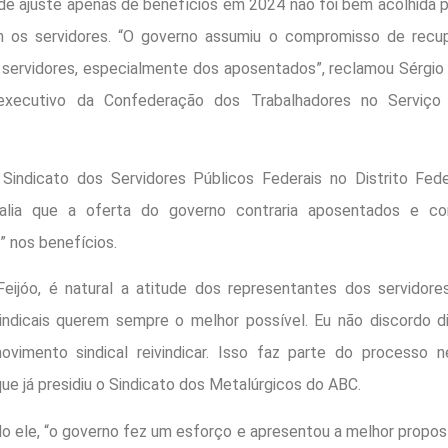
de ajuste apenas de benefícios em 2024 não foi bem acolhida 
m os servidores. “O governo assumiu o compromisso de recu
servidores, especialmente dos aposentados”, reclamou Sérgio 
 executivo da Confederação dos Trabalhadores no Serviço 
Sindicato dos Servidores Públicos Federais no Distrito Fede
lia que a oferta do governo contraria aposentados e co
e” nos benefícios.
eijóo, é natural a atitude dos representantes dos servidores
indicais querem sempre o melhor possível. Eu não discordo d
vimento sindical reivindicar. Isso faz parte do processo ne
que já presidiu o Sindicato dos Metalúrgicos do ABC.
o ele, “o governo fez um esforço e apresentou a melhor propos