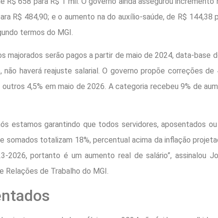
de R$ 658 para R$ 1 mil. O governo ainda assegurou incremento n
ara R$ 484,90; e o aumento na do auxílio-saúde, de R$ 144,38 
gundo termos do MGI.
os majorados serão pagos a partir de maio de 2024, data-base d
, não haverá reajuste salarial. O governo propõe correções d
 outros 4,5% em maio de 2026. A categoria recebeu 9% de au
nós estamos garantindo que todos servidores, aposentados ou 
ue somados totalizam 18%, percentual acima da inflação projet
3-2026, portanto é um aumento real de salário”, assinalou Jo
de Relações de Trabalho do MGI.
ntados