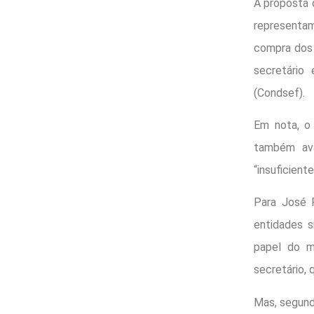
A proposta 
representa
compra dos 
secretário
(Condsef).
Em nota, o 
também ava
“insuficient
Para José F
entidades s
papel do mo
secretário, 
Mas, segund