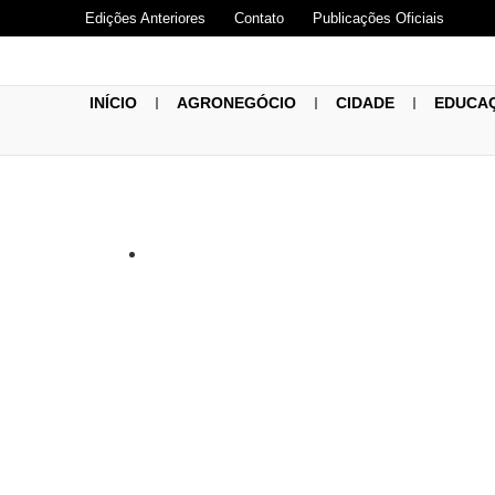
Edições Anteriores
Contato
Publicações Oficiais
INÍCIO
AGRONEGÓCIO
CIDADE
EDUCA
MGI formaliza
benefícios de