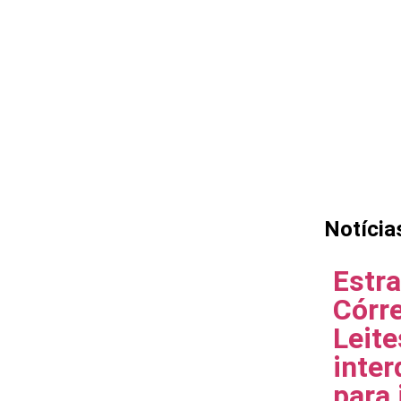
Notícia
Estr
Córr
Leite
inter
para 