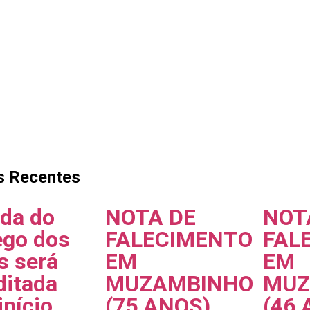
s Recentes
ada do
NOTA DE
NOT
ego dos
FALECIMENTO
FAL
s será
EM
EM
ditada
MUZAMBINHO
MUZ
início
(75 ANOS)
(46 