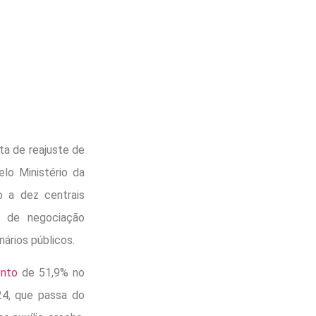
ta de reajuste de
lo Ministério da
 a dez centrais
l de negociação
ários públicos.
ento
de 51,9% no
24, que passa do