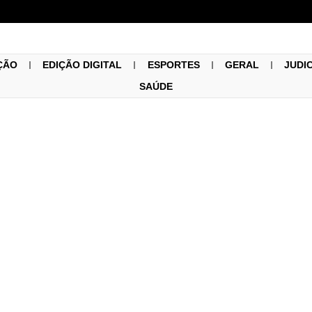
ÇÃO
EDIÇÃO DIGITAL
ESPORTES
GERAL
JUDI
SAÚDE
20/12/2023
 hoje proposta para reaju
 servidores