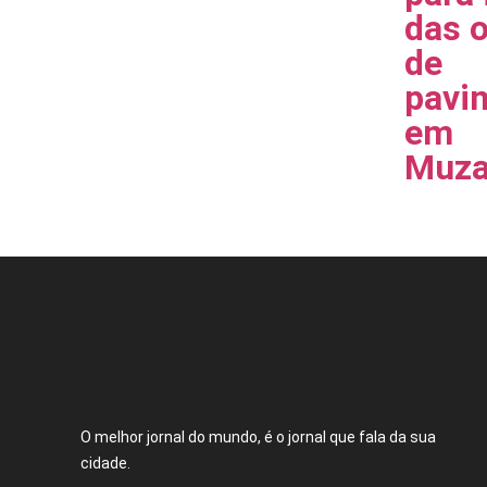
das 
de
pavi
em
Muza
O melhor jornal do mundo, é o jornal que fala da sua
cidade.