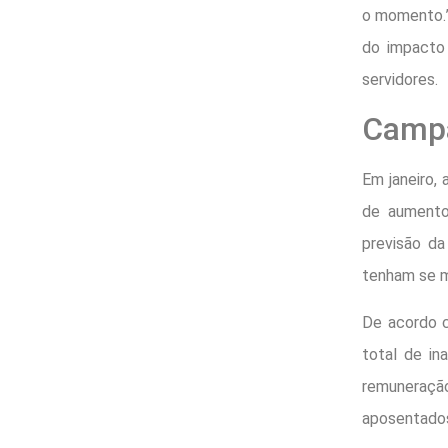
o momento.” 
do impacto
servidores.
Camp
Em janeiro,
de aumento
previsão da
tenham se m
De acordo c
total de in
remuneraçã
aposentados