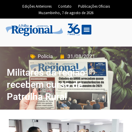
Edições Anteriores
Contato
Publicações Oficiais
Muzambinho, 7 de agosto de 2026
Polícia
31/08/2021
Militares da região
recebem curso de
Patrulha Rural