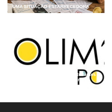
UMA SITUAÇÃO ESTARRECEDORA
Projeto Podemos aproxima estudantes
das universidades federais e amplia
oportunidades de preparação
acadêmica