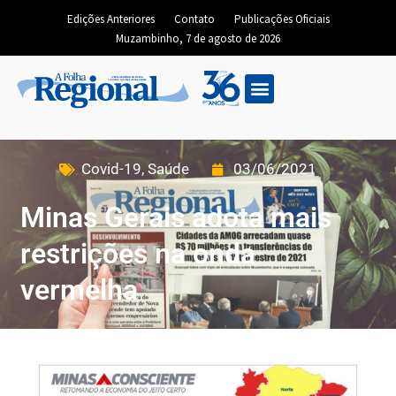
Edições Anteriores
Contato
Publicações Oficiais
Muzambinho, 7 de agosto de 2026
Covid-19
,
Saúde
03/06/2021
Minas Gerais adota mais
restrições na onda
vermelha