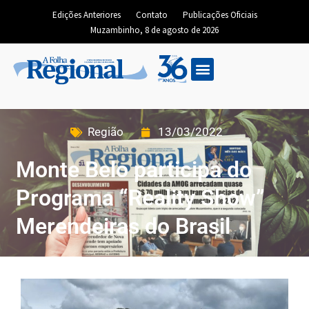
Edições Anteriores
Contato
Publicações Oficiais
Muzambinho, 8 de agosto de 2026
Região
13/03/2022
Monte Belo participa do
Programa “Reality Show”
Merendeiras do Brasil