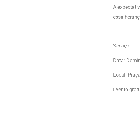
A expectati
essa herança
Serviço:
Data: Domin
Local: Praç
Evento gratu