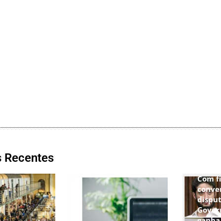
s Recentes
Com f
conve
disput
Gover
ganha