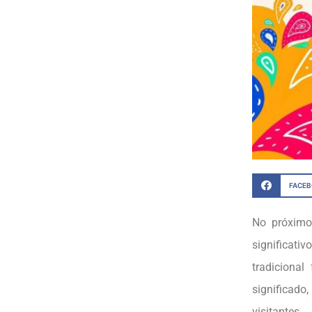
FACE
No próximo
significati
tradiciona
significad
visitantes.