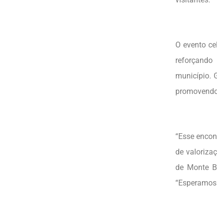
O evento cel
reforçando
município. 
promovendo 
“Esse encon
de valoriza
de Monte Be
“Esperamos 