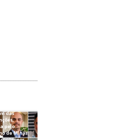
im das
nções,
a pelo
no de Minas
 contornos