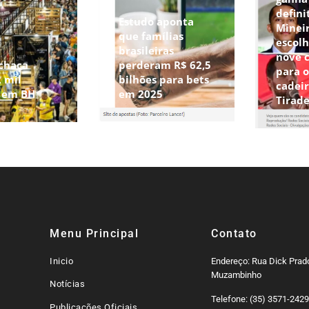
defini
Estudo aponta
Minei
que famílias
escolh
brasileiras
nove 
chaça
perderam R$ 62,5
para 
 mil
bilhões para bets
cadeir
s em BH
em 2025
Tirad
Menu Principal
Contato
Inicio
Endereço: Rua Dick Prado
Muzambinho
Notícias
Telefone: (35) 3571-242
Publicações Oficiais