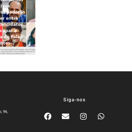
tivos
ros poderão
er entre
candidatos
ocupar a
a do Palácio
entes
Siga-nos
, 96,
9