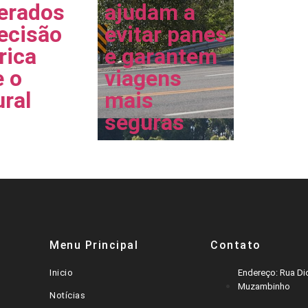
erados
ajudam a
ecisão
evitar panes
rica
e garantem
e o
viagens
ural
mais
seguras
Menu Principal
Contato
Inicio
Endereço: Rua Dic
Muzambinho
Notícias