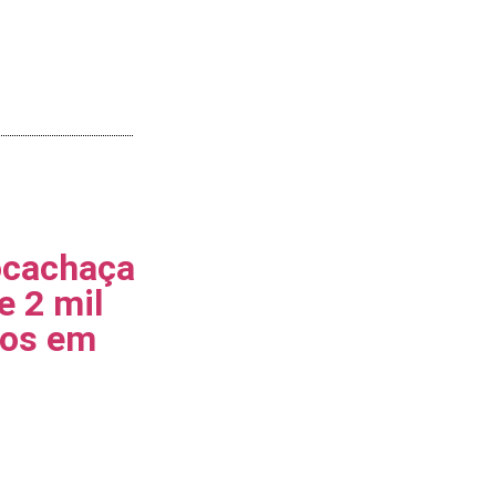
ocachaça
e 2 mil
los em