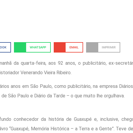
BOOK
WHATSAPP
EMAIL
IMPRIMIR
anhã da quarta-feira, aos 92 anos, o publicitário, ex-secretá
storiador Venerando Vieira Ribeiro.
ários anos em São Paulo, como publicitário, na empresa Diário
io de São Paulo e Diário da Tarde – o que muito lhe orgulhava.
undo conhecedor da história de Guaxupé e, inclusive, cheg
livro “Guaxupé, Memória Histórica – a Terra e a Gente”. Teve 