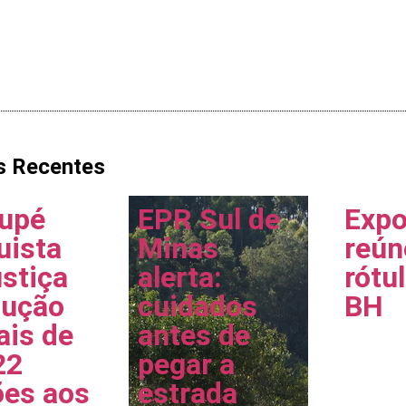
s Recentes
upé
EPR Sul de
Exp
uista
Minas
reún
stiça
alerta:
rótu
lução
cuidados
BH
ais de
antes de
22
pegar a
ões aos
estrada