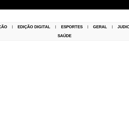
ÇÃO
EDIÇÃO DIGITAL
ESPORTES
GERAL
JUDI
SAÚDE
Região
24/05/2023
STORIADOR VENERANDO 