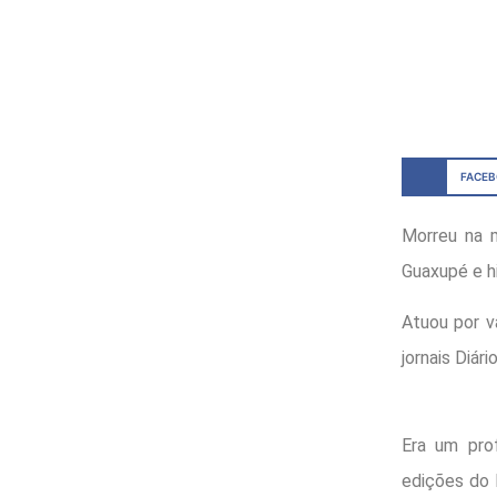
FACE
Morreu na m
Guaxupé e hi
Atuou por v
jornais Diár
Era um prof
edições do 