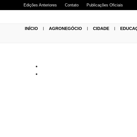
Edições Anteriores
Contato
Publicações Oficiais
INÍCIO
AGRONEGÓCIO
CIDADE
EDUCA
MORRE O HI
RIBEIRO