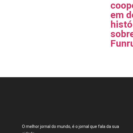
coop
em d
histó
sobr
Funr
O melhor jornal do mundo, é o jornal que fala da sua