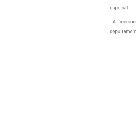
especial.
A cerimôni
sepultamento