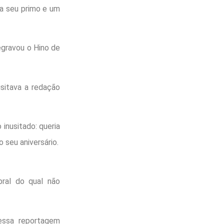
a seu primo e um
egravou o Hino de
isitava a redação
 inusitado: queria
 seu aniversário.
bral do qual não
 essa reportagem