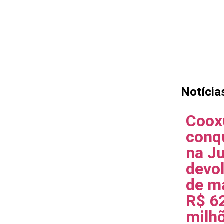
Notícia
Coox
conq
na Ju
devo
de m
R$ 6
milh