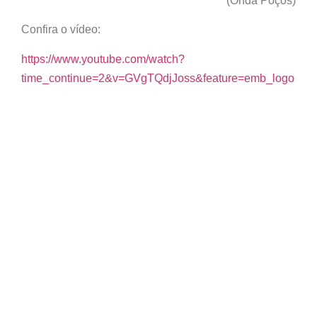
(Onda Poços)
Confira o vídeo:
https://www.youtube.com/watch?
time_continue=2&v=GVgTQdjJoss&feature=emb_logo