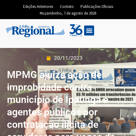
Edições Anteriores
Contato
Publicações Oficiais
Muzambinho, 7 de agosto de 2026
20/11/2023
MPMG ajuíza ação de
improbidade contra
município de Ipatinga e
agentes públicos por
contratação ilícita de