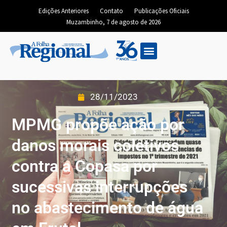
Edições Anteriores
Contato
Publicações Oficiais
Muzambinho, 7 de agosto de 2026
28/11/2023
MPMG propõe ação por
danos morais coletivos
contra a Copasa por
sucessivas interrupções
no abastecimento de água