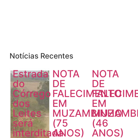
Notícias Recentes
Estrada
NOTA
NOTA
do
DE
DE
Córrego
FALECIMENTO
FALECIM
dos
EM
EM
Leites
MUZAMBINHO
MUZAMB
será
(75
(46
interditada
ANOS)
ANOS)