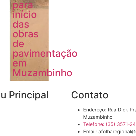
para
início
das
obras
de
pavimentação
em
Muzambinho
 Principal
Contato
Endereço: Rua Dick Pr
Muzambinho
Telefone: (35) 3571-2
Email: afolharegional@
ões Oficiais