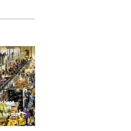
achaça
2 mil
os em BH