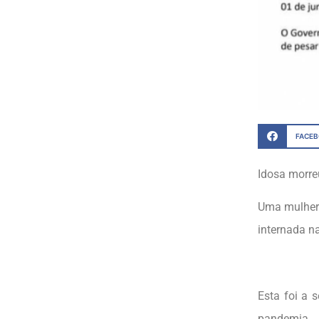
FACE
Idosa morreu
Uma mulher d
internada n
Esta foi a 
pandemia.