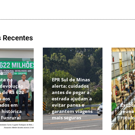
s Recentes
pé
sta na
EPR Sul de Minas
 devolução
alerta: cuidados
 de R$ 622
antes de pegar a
s aos
estrada ajudam a
ados em
evitar panes e
Expoc
 histórica
garantem viagens
reúne 
o Funrural
mais seguras
rótul