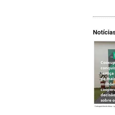
Notícia
Cooxu
conqui
Justiça
de mais
milhõe
cooper
decisão
sobre 