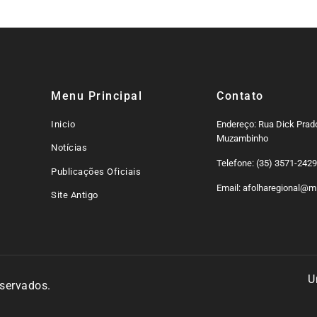
Menu Principal
Contato
Inicio
Endereço: Rua Dick Prado
Muzambinho
Notícias
Telefone: (35) 3571-242
Publicações Oficiais
Email: afolharegional@mi
Site Antigo
U
eservados.