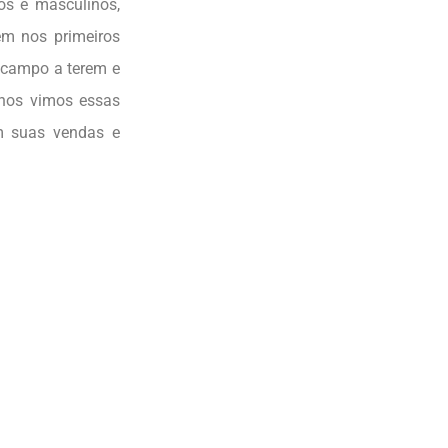
os e masculinos,
em nos primeiros
o campo a terem e
anos vimos essas
em suas vendas e