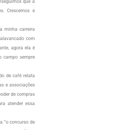
onseguimos que a
es. Crescemos e
a minha carreira
i alavancado com
nte, agora ela é
 no campo sempre
do de café relata
as e associações
 poder de compras
ara atender essa
a “o concurso de