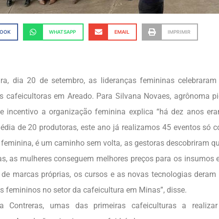
BOOK
WHATSAPP
EMAIL
IMPRIMIR
ira, dia 20 de setembro, as lideranças femininas celebrara
s cafeicultoras em Areado. Para Silvana Novaes, agrônoma pi
 incentivo a organização feminina explica “há dez anos era
ia de 20 produtoras, este ano já realizamos 45 eventos só c
a feminina, é um caminho sem volta, as gestoras descobriram qu
as, as mulheres conseguem melhores preços para os insumos e
de marcas próprias, os cursos e as novas tecnologias dera
s femininos no setor da cafeicultura em Minas”, disse.
a Contreras, umas das primeiras cafeiculturas a realiz