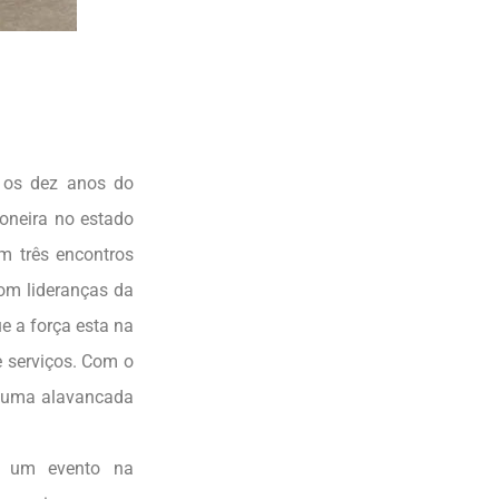
m os dez anos do
oneira no estado
m três encontros
om lideranças da
e a força esta na
 serviços. Com o
m uma alavancada
ar um evento na