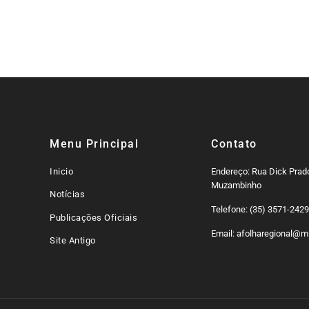
o Funrural
mais seguras
rótul
Menu Principal
Contato
Inicio
Endereço: Rua Dick Prado
Muzambinho
Notícias
Telefone: (35) 3571-242
Publicações Oficiais
Email: afolharegional@mi
Site Antigo