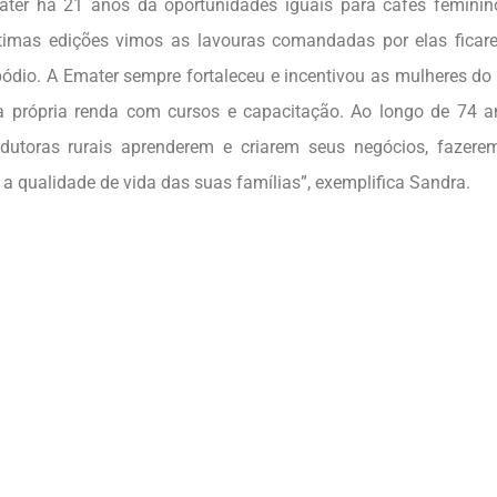
ter há 21 anos dá oportunidades iguais para cafés feminin
timas edições vimos as lavouras comandadas por elas ficar
pódio. A Emater sempre fortaleceu e incentivou as mulheres d
a própria renda com cursos e capacitação. Ao longo de 74 
dutoras rurais aprenderem e criarem seus negócios, fazer
a qualidade de vida das suas famílias”, exemplifica Sandra.