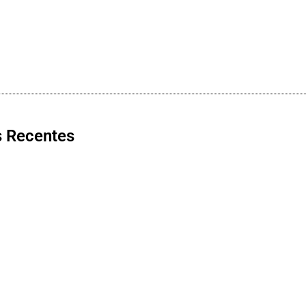
s Recentes
pé
sta na
EPR Sul de Minas
 devolução
alerta: cuidados
 de R$ 622
antes de pegar a
s aos
estrada ajudam a
ados em
evitar panes e
Expoc
 histórica
garantem viagens
reúne 