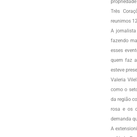
propriedade
Três Coraç
reunimos 12
A jornalist
fazendo ma
esses event
quem faz a 
esteve pres
Valeria Vil
como o seto
da região c
rosa e os 
demanda que 
A extension