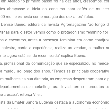
 em Areado “o primeiro passo foi há dez anos, crescemos, c
ões abraçasse a ideia do concurso para cafés de mulher
00 mulheres nesta comemoração dos dez anos” falou.
a Denise Bueno, editora da revista Agromagazine “ao longo d
térias para o setor vemos como o protagonismo feminino fo
os e encontros, antes a presença feminina era como coadjuva
palestra, conta a experiência, realiza as vendas, a mulher
ente, agora está sendo reconhecida” explica Bueno.
ela, profissional da comunicação que se especializou no merca
r mudou ao longo dos anos. “Temos as principais cooperativ
om mulheres na sua diretoria, as empresas despertaram para o
departamentos de marketing rural investiram em produtos p
cresceu”, reforça Vilela.
ista da Emater Sandra Eugenia destaca a autonomia econômic