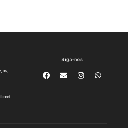
os em BH
Siga-nos
, 96,
9
lbr.net