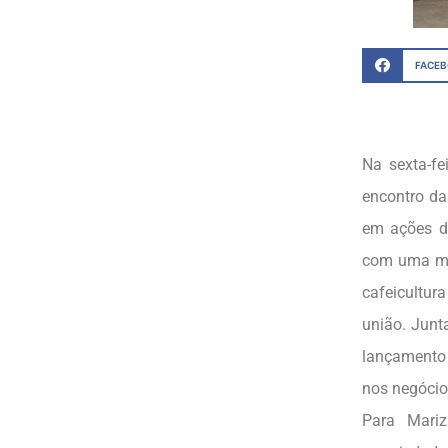
FACE
Na sexta-fe
encontro da
em ações de
com uma méd
cafeicultur
união. Junt
lançamento 
nos negócio
Para Mariz