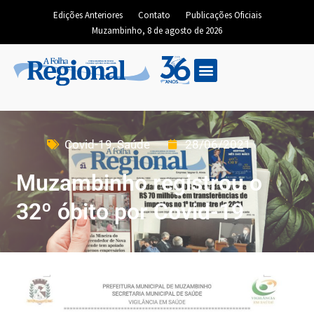
Edições Anteriores
Contato
Publicações Oficiais
Muzambinho, 8 de agosto de 2026
Covid-19
,
Saúde
28/06/2021
Muzambinho registrou o
32º óbito por Covid-19