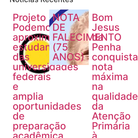
Projeto
NOTA
Bom
Podemos
DE
Jesus
aproxima
FALECIMENTO
da
estudantes
(75
Penha
das
ANOS)
conquist
universidades
nota
federais
máxima
e
na
amplia
qualidad
oportunidades
da
de
Atenção
preparação
Primária
acadêmica
à