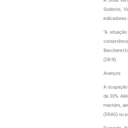
A onda verd
Sudeste, V
indicadores
“A situaçã
consistênci
Baccheretti
(28/8).
Avanços
A ocupação 
de 30%. Alé
mantém, ain
(SRAG) ou p