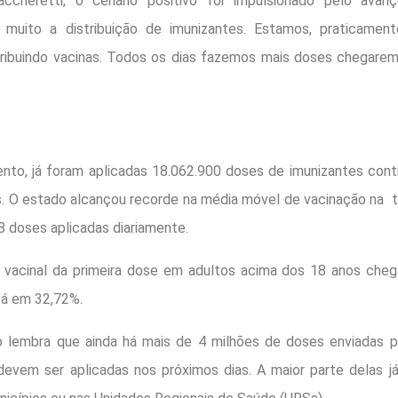
ccheretti, o cenário positivo foi impulsionado pelo avan
 muito a distribuição de imunizantes. Estamos, praticame
tribuindo vacinas. Todos os dias fazemos mais doses chegarem
to, já foram aplicadas 18.062.900 doses de imunizantes cont
s. O estado alcançou recorde na média móvel de vacinação na te
 doses aplicadas diariamente.
 vacinal da primeira dose em adultos acima dos 18 anos cheg
tá em 32,72%.
o lembra que ainda há mais de 4 milhões de doses enviadas pe
evem ser aplicadas nos próximos dias. A maior parte delas já 