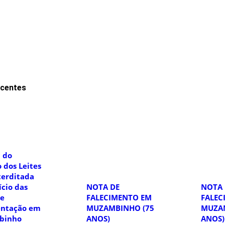
ecentes
 do
 dos Leites
terditada
ício das
NOTA DE
NOTA 
de
FALECIMENTO EM
FALEC
ntação em
MUZAMBINHO (75
MUZA
binho
ANOS)
ANOS)