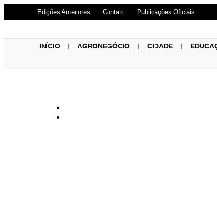
Edições Anteriores
Contato
Publicações Oficiais
INÍCIO
AGRONEGÓCIO
CIDADE
EDUCA
Nordeste e Tr
verde do Mina