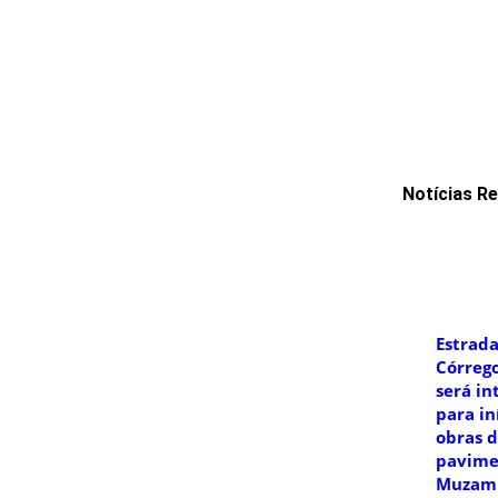
Notícias R
Estrada
Córrego
será in
para in
obras 
pavime
Muzam