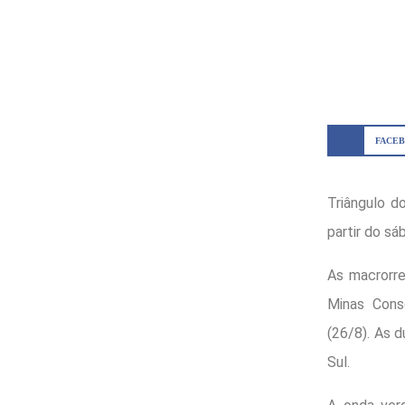
FACE
Triângulo d
partir do sá
As macrorre
Minas Consc
(26/8). As 
Sul.