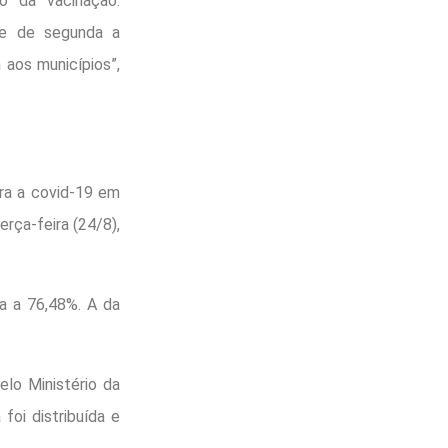
ço da vacinação.
nte de segunda a
 aos municípios”,
ra a covid-19 em
rça-feira (24/8),
a a 76,48%. A da
lo Ministério da
foi distribuída e