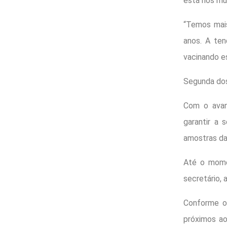
está nos mu
“Temos mai
anos. A ten
vacinando es
Segunda do
Com o avan
garantir a 
amostras da
Até o mome
secretário, 
Conforme o 
próximos ao