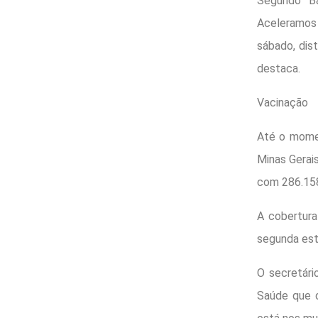
Segundo Ba
Aceleramos
sábado, dis
destaca.
Vacinação
Até o momen
Minas Gerai
com 286.158
A cobertura
segunda es
O secretári
Saúde que d