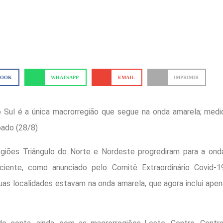
BOOK
WHATSAPP
EMAIL
IMPRIMIR
o Sul é a única macrorregião que segue na onda amarela; medi
bado (28/8)
giões Triângulo do Norte e Nordeste progrediram para a ond
iente, como anunciado pelo Comitê Extraordinário Covid-19
duas localidades estavam na onda amarela, que agora inclui apen