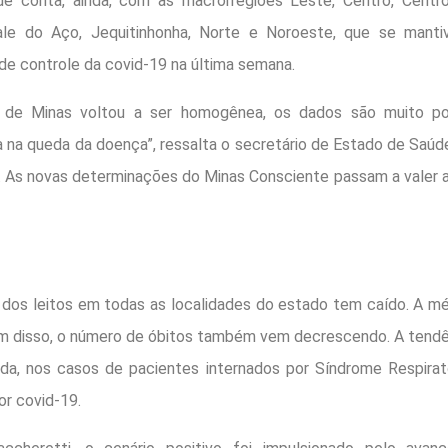
e conta, ainda, com as macrorregiões Leste, Centro, Centro-
ale do Aço, Jequitinhonha, Norte e Noroeste, que se mant
 de controle da covid-19 na última semana.
o de Minas voltou a ser homogênea, os dados são muito po
a na queda da doença”, ressalta o secretário de Estado de Saúd
. As novas determinações do Minas Consciente passam a valer a
dos leitos em todas as localidades do estado tem caído. A mé
m disso, o número de óbitos também vem decrescendo. A tendê
da, nos casos de pacientes internados por Síndrome Respirat
or covid-19.