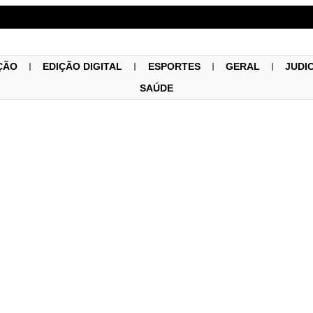
ÇÃO
EDIÇÃO DIGITAL
ESPORTES
GERAL
JUDI
SAÚDE
Geral
27/08/2021
iângulo do Norte progrid
s Consciente