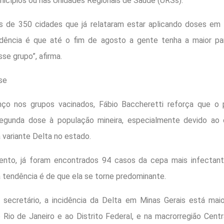
nicípios ou nas Unidades Regionais de Saúde (URSs).
s de 350 cidades que já relataram estar aplicando doses e
dência é que até o fim de agosto a gente tenha a maior pa
se grupo”, afirma.
se
ço nos grupos vacinados, Fábio Baccheretti reforça que o
segunda dose à população mineira, especialmente devido ao
 variante Delta no estado.
nto, já foram encontrados 94 casos da cepa mais infectan
a tendência é de que ela se torne predominante.
secretário, a incidência da Delta em Minas Gerais está maio
 Rio de Janeiro e ao Distrito Federal, e na macrorregião Centr