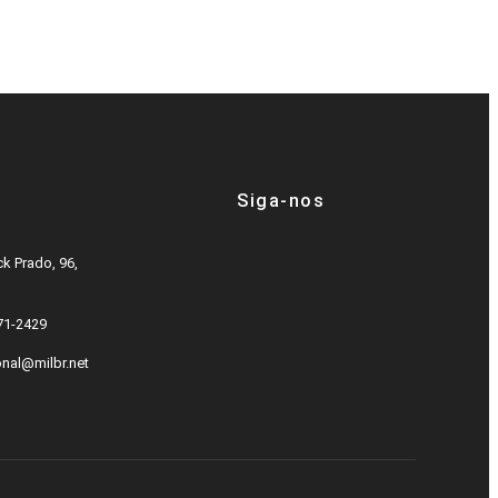
Siga-nos
k Prado, 96,
571-2429
onal@milbr.net