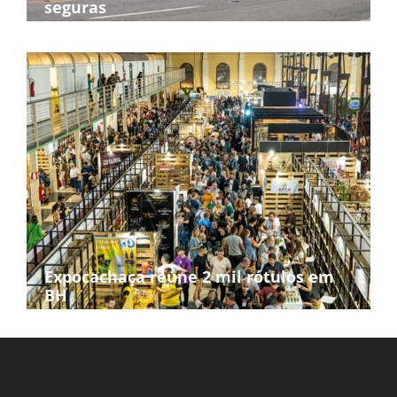
seguras
Expocachaça reúne 2 mil rótulos em
BH