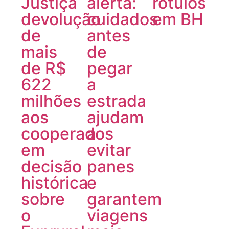
Justiça
alerta:
rótulos
devolução
cuidados
em BH
de
antes
mais
de
de R$
pegar
622
a
milhões
estrada
aos
ajudam
cooperados
a
em
evitar
decisão
panes
histórica
e
sobre
garantem
o
viagens