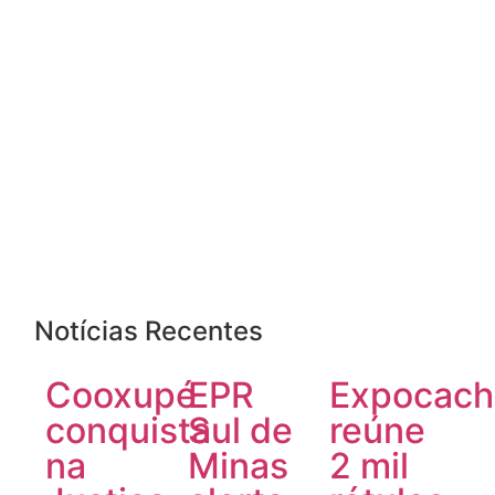
Notícias Recentes
Cooxupé
EPR
Expocach
conquista
Sul de
reúne
na
Minas
2 mil