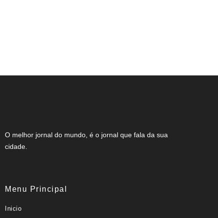
Expocachaça reúne 2 mil rótulos em BH
O melhor jornal do mundo, é o jornal que fala da sua
cidade.
Menu Principal
Inicio