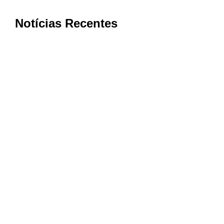
Notícias Recentes
Cooxupé conquista na Justiça
devolução de mais de R$ 622 milhões
aos cooperados em decisão histórica
sobre o Funrural