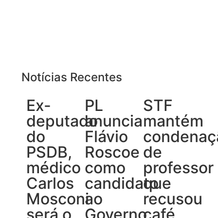
Notícias Recentes
Ex-
PL
STF
deputado
anuncia
mantém
do
Flávio
condenaç
PSDB,
Roscoe
de
médico
como
professor
Carlos
candidato
que
Mosconi
ao
recusou
será o
Governo
café