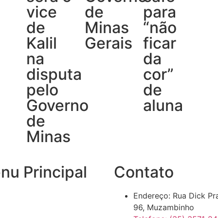
vice
de
para
de
Minas
“não
Kalil
Gerais
ficar
na
da
disputa
cor”
pelo
de
Governo
aluna
de
Minas
nu Principal
Contato
Endereço: Rua Dick Pr
96, Muzambinho
ias