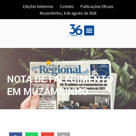
Edições Anteriores
Contato
Publicações Oficiais
Muzambinho, 8 de agosto de 2026
25/08/2024
NOTA DE FALECIMENTO
EM MUZAMBINHO