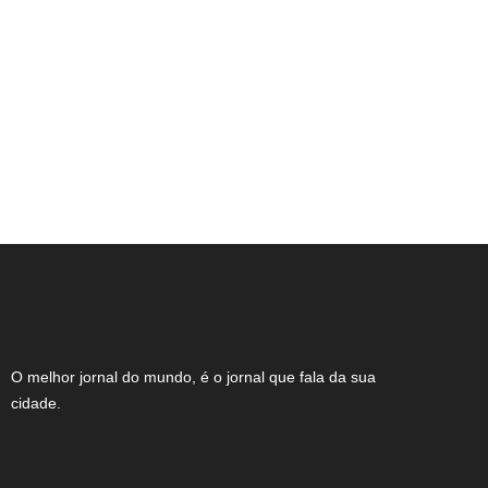
O candidato em quem o próprio partido
diz não confiar
O melhor jornal do mundo, é o jornal que fala da sua
cidade.