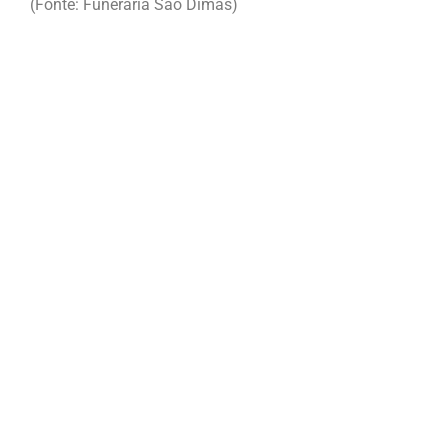
(Fonte: Funerária São Dimas)