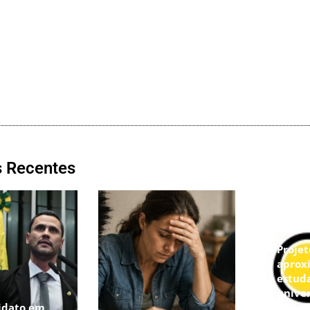
s Recentes
Proje
aprox
estud
unive
idato em
federa