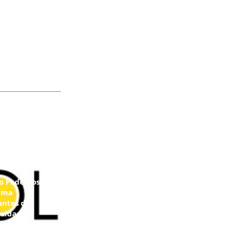
to Podemos
ima
antes das
rsidades
is e amplia