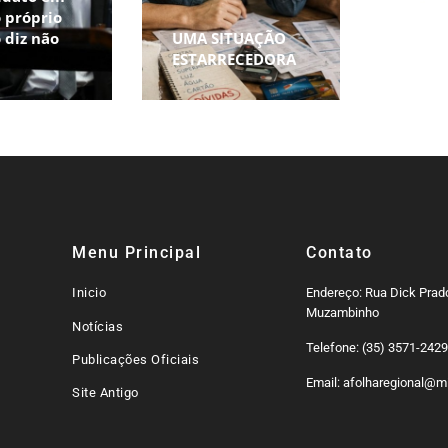
 próprio
oport
 diz não
UMA SITUAÇÃO
prepa
r
ESTARRECEDORA
acadê
Menu Principal
Contato
Inicio
Endereço: Rua Dick Prado
Muzambinho
Notícias
Telefone: (35) 3571-242
Publicações Oficiais
Email: afolharegional@mi
Site Antigo