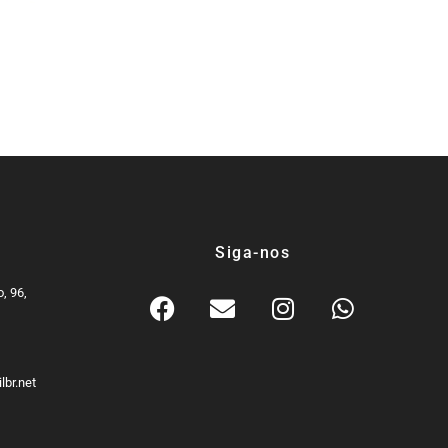
unidades de
ração
mica
Siga-nos
, 96,
9
lbr.net