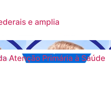
ederais e amplia
da Atenção Primária à Saúde