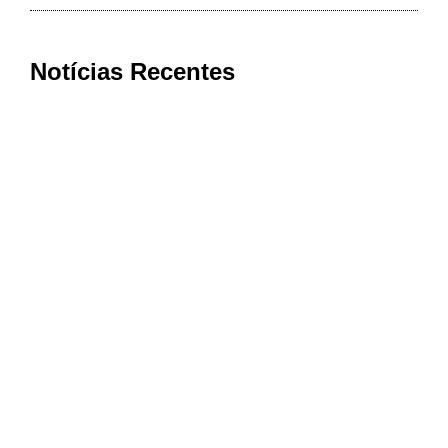
Notícias Recentes
Cooxupé conquista na Justiça
devolução de mais de R$ 622 milhões
aos cooperados em decisão histórica
sobre o Funrural