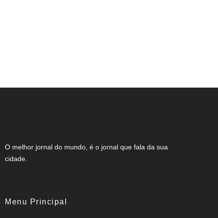
Expocachaça reúne 2 mil rótulos em BH
O melhor jornal do mundo, é o jornal que fala da sua
cidade.
Menu Principal