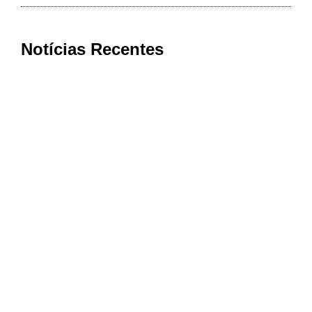
Notícias Recentes
Estrada do Córrego dos Leites será
interditada para início das obras de
pavimentação em Muzambinho