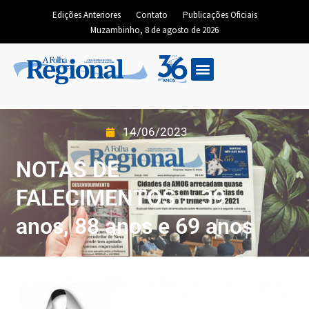
Edições Anteriores
Contato
Publicações Oficiais
Muzambinho, 8 de agosto de 2026
14/06/2023
NOTAS DE
FALECIMENTOS – 39
anos, 88 anos e 69 anos