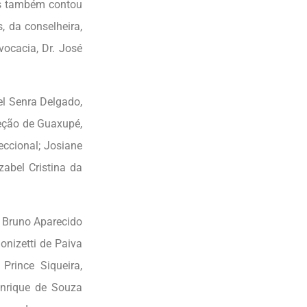
os também contou
, da conselheira,
vocacia, Dr. José
l Senra Delgado,
seção de Guaxupé,
ccional; Josiane
abel Cristina da
 Bruno Aparecido
onizetti de Paiva
Prince Siqueira,
enrique de Souza