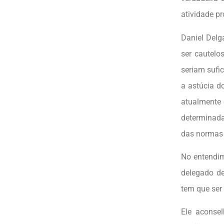
atividade pr
Daniel Delg
ser cautelo
seriam sufi
a astúcia d
atualmente 
determinada
das normas 
No entendim
delegado de
tem que ser
Ele aconsel