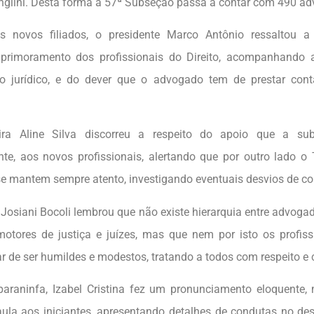
nglini. Desta forma a 57ª Subseção passa a contar com 490 a
s novos filiados, o presidente Marco Antônio ressaltou a
aprimoramento dos profissionais do Direito, acompanhando
o jurídico, e do dever que o advogado tem de prestar cont
ira Aline Silva discorreu a respeito do apoio que a su
nte, aos novos profissionais, alertando que por outro lado o 
 se mantem sempre atento, investigando eventuais desvios de c
 Josiani Bocoli lembrou que não existe hierarquia entre advoga
omotores de justiça e juízes, mas que nem por isto os profiss
r de ser humildes e modestos, tratando a todos com respeito e 
raninfa, Izabel Cristina fez um pronunciamento eloquente,
aula aos iniciantes, apresentando detalhes de condutas no de