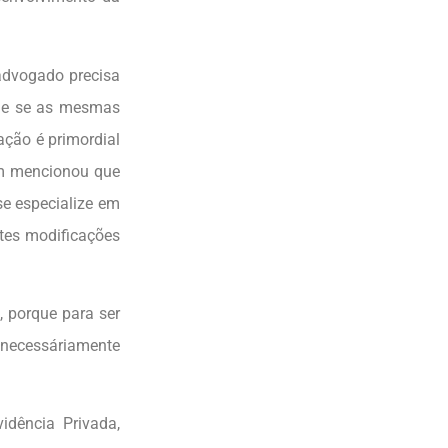
 advogado precisa
, e se as mesmas
ção é primordial
ém mencionou que
e especialize em
tes modificações
, porque para ser
e necessáriamente
.
idência Privada,