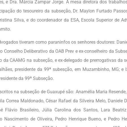
es, e Dra. Márcia Zampar Jorge. A mesa diretora dos trabalh
cipação do tesoureiro da subseção, Dr. Maylon Furtado Passos
Cristina Silva, e do coordenador da ESA, Escola Superior de Ad
mito.
vogados tiveram como paraninfos os senhores doutores: Danie
do Conselho Deliberativo da OAB Prev e ex-conselheiro da Sub
o da CAAMG na subseção, e ex-delegado de prerrogativas da se
lhães, presidente da 99ª subesção, em Muzambinho, MG; e Iz
presidente da 99ª Subseção.
scritos na subseção de Guaxupé são: Anamélia Maria Resende,
ila Correa Maldonado, César Rafael da Silveira Melo, Daniele D
 Flávio Brasileiro, Júlia Carolina dos Santos, Lara Beatriz 
o Nascimento de Oliveira, Pedro Henrique Bueno, e Pedro H