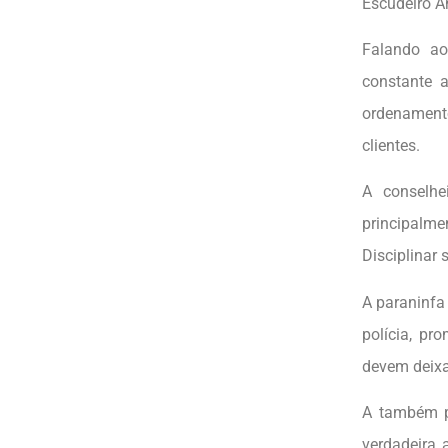
Escudeiro A
Falando ao
constante 
ordenament
clientes.
A conselhe
principalme
Disciplinar
A paraninfa
polícia, pr
devem deixa
A também pa
verdadeira 