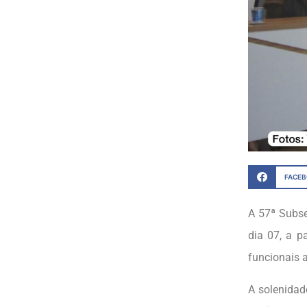
FACE
A 57ª Subs
dia 07, a p
funcionais 
A solenidad