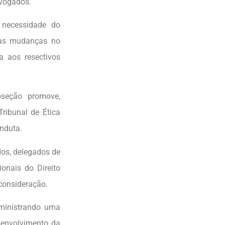
dvogados.
 necessidade do
 as mudanças no
a aos resectivos
bseção promove,
Tribunal de Ética
onduta.
dos, delegados de
ionais do Direito
consideração.
 ministrando uma
senvolvimento da