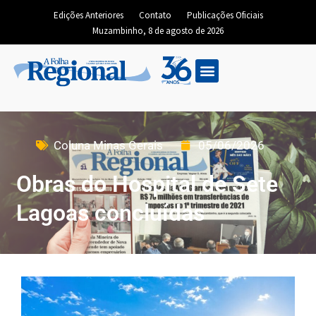
Edições Anteriores
Contato
Publicações Oficiais
Muzambinho, 8 de agosto de 2026
Coluna Minas Gerais
05/06/2026
Obras do Hospital de Sete
Lagoas concluídas