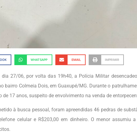
BOOK
WHATSAPP
EMAIL
IMPRIMIR
 dia 27/06, por volta das 19h40, a Polícia Militar desencad
no bairro Colmeia Dois, em Guaxupé/MG. Durante o patrulhamen
o de 17 anos, suspeito de envolvimento na venda de entorpecen
etido à busca pessoal, foram apreendidas 46 pedras de subst
elefone celular e R$203,00 em dinheiro. O menor assumiu a
citos.