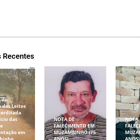
s Recentes
 do
 dos Leites
terditada
ício das
NOTA DE
NOTA 
de
FALECIMENTO EM
FALEC
ntação em
MUZAMBINHO (75
MUZA
binho
ANOS)
ANOS)