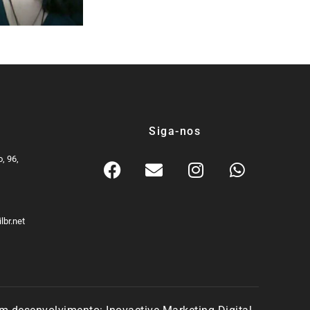
Siga-nos
, 96,
9
lbr.net