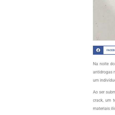
FACE
Na noite do
antidrogas 
um indivídu
Ao ser subm
crack, um t
materiais ilí