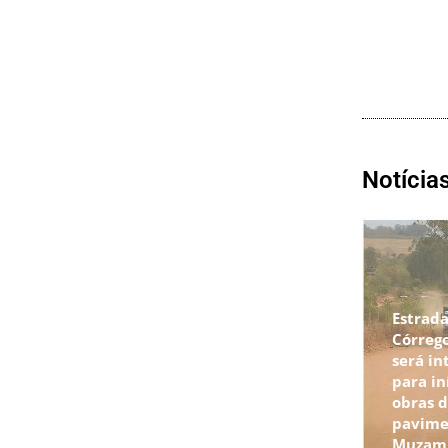
Notícia
Estrada
Córrego
será in
para in
obras 
pavime
Muzam