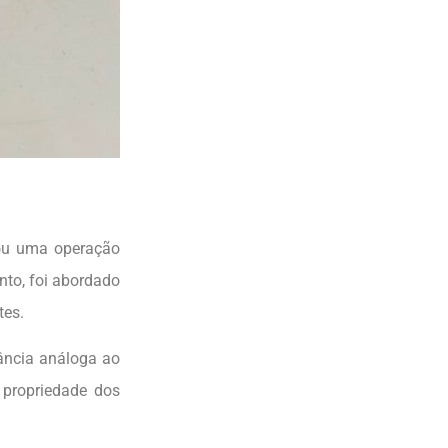
eou uma operação
to, foi abordado
tes.
ância análoga ao
 propriedade dos