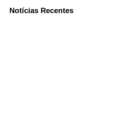
Notícias Recentes
Cooxupé conquista na Justiça
devolução de mais de R$ 622 milhões
aos cooperados em decisão histórica
sobre o Funrural