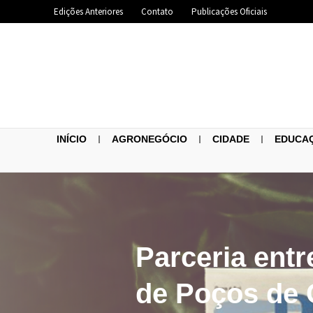
Edições Anteriores
Contato
Publicações Oficiais
INÍCIO
AGRONEGÓCIO
CIDADE
EDUCA
Parceria entr
de Poços de C