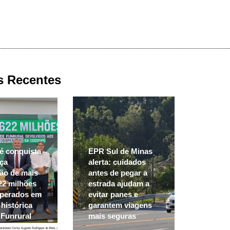
s Recentes
 conquista
EPR Sul de Minas
iça
alerta: cuidados
ão de mais
antes de pegar a
22 milhões
estrada ajudam a
operados em
evitar panes e
Expoc
histórica
garantem viagens
2 mil 
 Funrural
mais seguras
BH