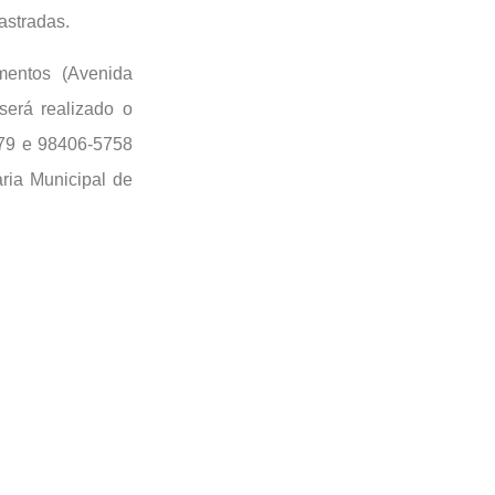
astradas.
entos (Avenida
erá realizado o
279 e 98406-5758
ria Municipal de