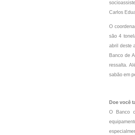
socioassist
Carlos Edua
O coordenad
são 4 tonel
abril deste
Banco de Al
ressalta. 
sabão em pó
Doe você 
O Banco de
equipament
especialment