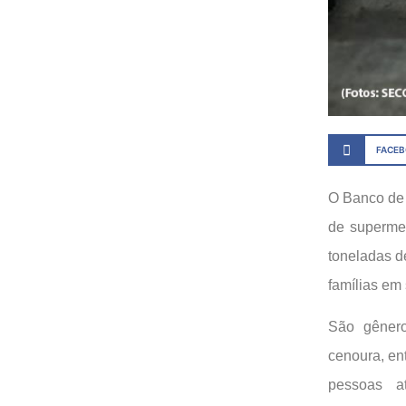
FACE
O Banco de 
de supermer
toneladas d
famílias em 
São gênero
cenoura, en
pessoas a