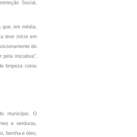
Promoção Social,
a que, em média,
a teve início em
funcionamento do
ela iniciativa”,
 de limpeza como
do município. O
umes e verduras,
o, farinha e óleo,