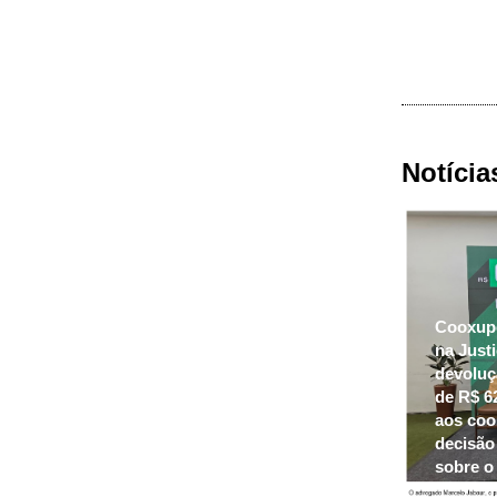
Notícia
Cooxupé
na Just
devoluç
de R$ 6
aos co
decisão 
sobre o