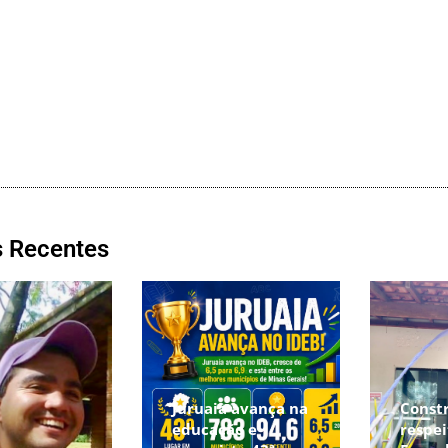
s Recentes
Juruaia avança na
Const
educação e
respei