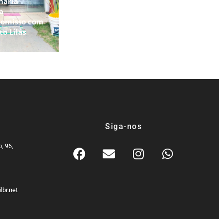
haria
a
omisso com
to Lilás
Siga-nos
, 96,
9
lbr.net