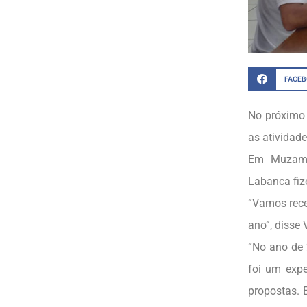
FACE
No próximo 
as atividad
Em Muzambi
Labanca fiz
“Vamos rece
ano”, disse V
“No ano de
foi um expe
propostas. 