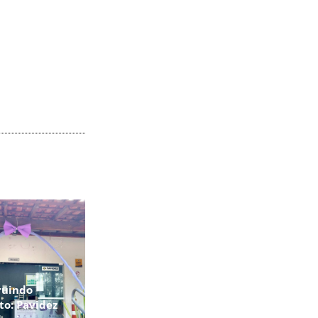
ruindo
to: Pavidez