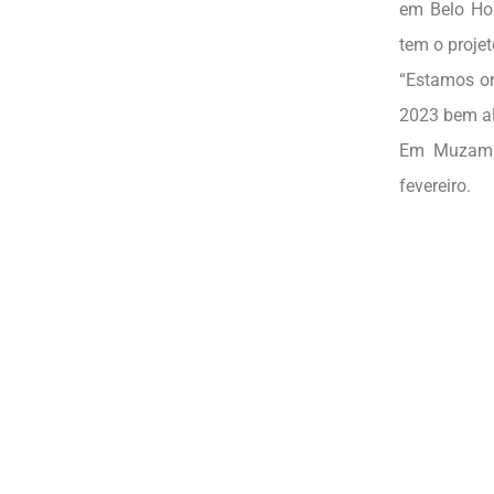
em Belo Ho
tem o projet
“Estamos or
2023 bem al
Em Muzambi
fevereiro.