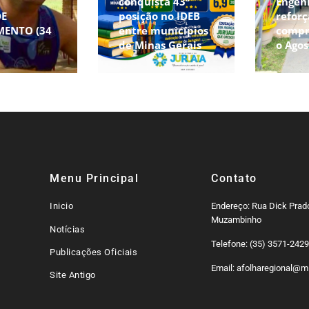
conquista 43ª
Engen
DE
posição no IDEB
reforç
MENTO (34
entre municípios
compr
de Minas Gerais
o Agos
Menu Principal
Contato
Inicio
Endereço: Rua Dick Prado
Muzambinho
Notícias
Telefone: (35) 3571-242
Publicações Oficiais
Email: afolharegional@mi
Site Antigo