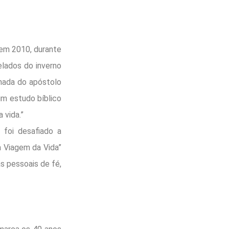
o em 2010, durante
elados do inverno
rnada do apóstolo
um estudo bíblico
 vida.”
 foi desafiado a
a Viagem da Vida”
s pessoais de fé,