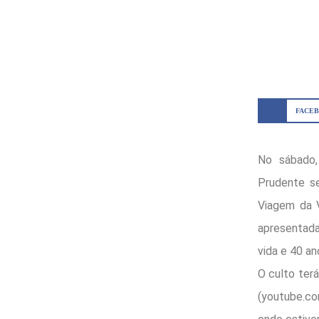
FACE
No sábado,
Prudente se
Viagem da V
apresentad
vida e 40 an
O culto terá
(youtube.co