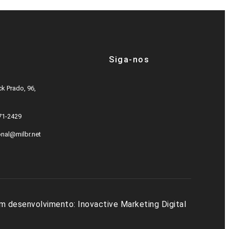
Siga-nos
k Prado, 96,
571-2429
onal@milbr.net
m desenvolvimento:
Inovactive Marketing Digital