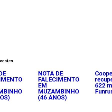
ecentes
DE
NOTA DE
Coope
IMENTO
FALECIMENTO
recup
EM
622 m
MBINHO
MUZAMBINHO
Funru
NOS)
(46 ANOS)