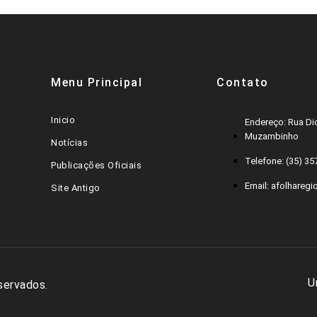
Menu Principal
Contato
Inicio
Endereço: Rua Dic
Muzambinho
Notícias
Telefone: (35) 3
Publicações Oficiais
Email: afolharegi
Site Antigo
U
servados.