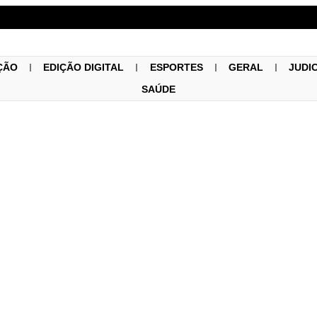
ÇÃO
EDIÇÃO DIGITAL
ESPORTES
GERAL
JUDI
SAÚDE
Geral
22/08/2025
Damião lança livro e cele