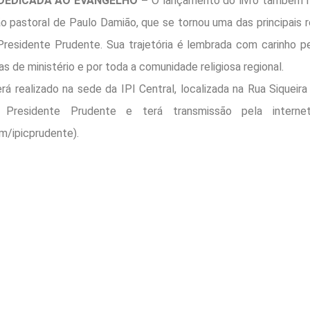
DEDICADA AO EVANGELHO –
O lançamento do livro também 
o pastoral de Paulo Damião, que se tornou uma das principais r
Presidente Prudente. Sua trajetória é lembrada com carinho 
gas de ministério e por toda a comunidade religiosa regional.
rá realizado na sede da IPI Central, localizada na Rua Siqueir
 Presidente Prudente e terá transmissão pela interne
m/ipicprudente).