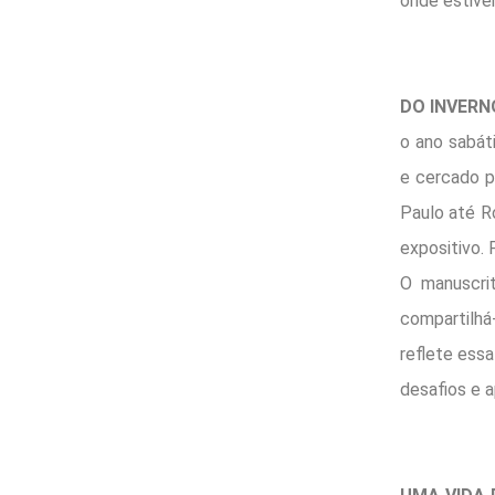
onde estive
DO INVERN
o ano sabát
e cercado p
Paulo até Ro
expositivo. 
O manuscri
compartilhá
reflete ess
desafios e a