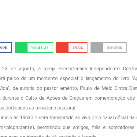
BOOK
WHATSAPP
EMAIL
IMPRIMIR
 23 de agosto, a Igreja Presbiteriana Independente Centr
rá palco de um momento especial: o lançamento do livro “A
ida”, de autoria do pastor emérito, Paulo de Melo Cintra Dam
a durante o Culto de Ações de Graças em comemoração aos 
os dedicados ao ministério pastoral.
 início às 19h30 e será transmitido ao vivo pelo canal oficial da
m/ipicprudente), permitindo que amigos, fiéis e admirador