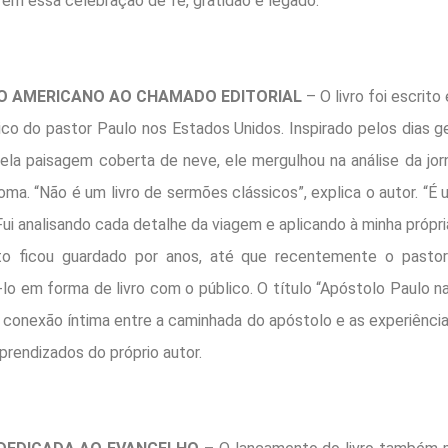
rem essa celebração de fé, gratidão e legado.
O AMERICANO AO CHAMADO EDITORIAL
– O livro foi escrit
ico do pastor Paulo nos Estados Unidos. Inspirado pelos dias g
ela paisagem coberta de neve, ele mergulhou na análise da jo
ma. “Não é um livro de sermões clássicos”, explica o autor. “É 
Fui analisando cada detalhe da viagem e aplicando à minha própria
to ficou guardado por anos, até que recentemente o pastor
-lo em forma de livro com o público. O título “Apóstolo Paulo n
a conexão íntima entre a caminhada do apóstolo e as experiência
prendizados do próprio autor.