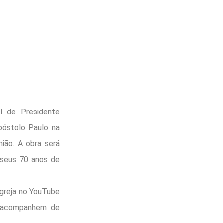
al de Presidente
póstolo Paulo na
ião. A obra será
seus 70 anos de
 igreja no YouTube
es acompanhem de