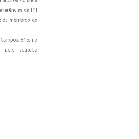
marca os 40 anos
eferências da IPI
pelos membros da
a Campos, 815, no
t pelo youtube