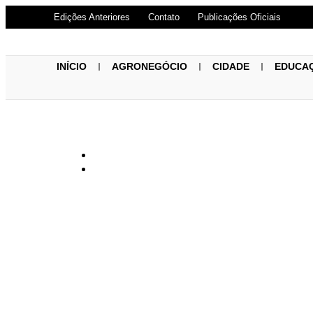
Edições Anteriores
Contato
Publicações Oficiais
INÍCIO
AGRONEGÓCIO
CIDADE
EDUCA
Pastor Paulo 
Ministério