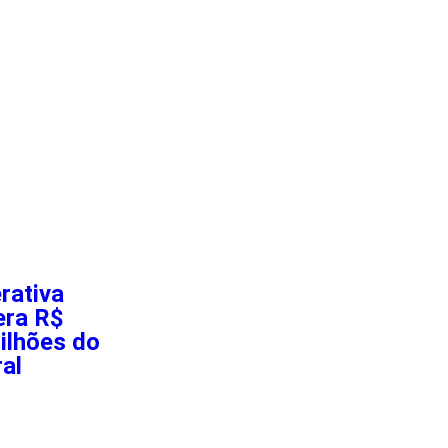
rativa
era R$
ilhões do
ral