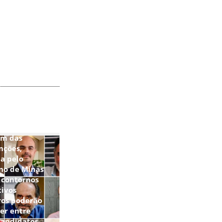
im das
nções,
a pelo
no de Minas
 contornos
tivos
ros poderão
er entre
candidatos