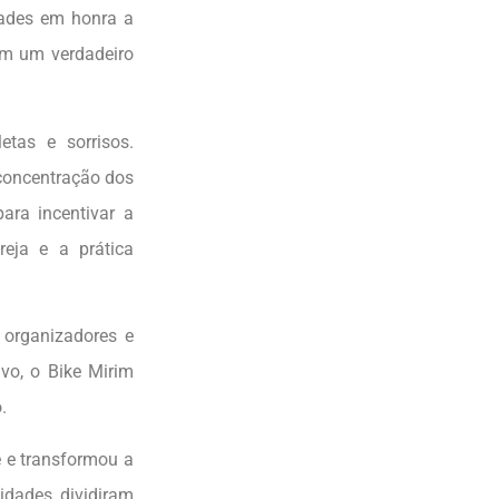
dades em honra a
em um verdadeiro
tas e sorrisos.
 concentração dos
ara incentivar a
reja e a prática
 organizadores e
vo, o Bike Mirim
.
e e transformou a
idades dividiram