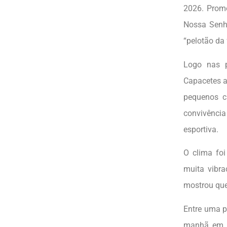
2026. Promo
Nossa Senho
“pelotão da 
Logo nas p
Capacetes a
pequenos ci
convivênci
esportiva.
O clima foi
muita vibra
mostrou que
Entre uma p
manhã em u