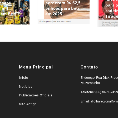
chaça
perderam R$ 62,5
para 
 mil
bilhões para bets
cadeir
s em BH
em 2025
Tirad
Menu Principal
Contato
Inicio
Endereço: Rua Dick Prado
Muzambinho
Notícias
Telefone: (35) 3571-242
Publicações Oficiais
Email: afolharegional@mi
Site Antigo