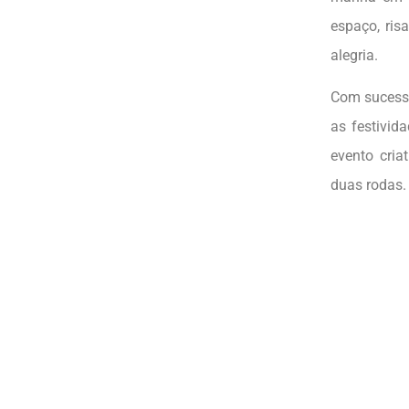
espaço, ris
alegria.
Com sucesso
as festivid
evento cria
duas rodas.