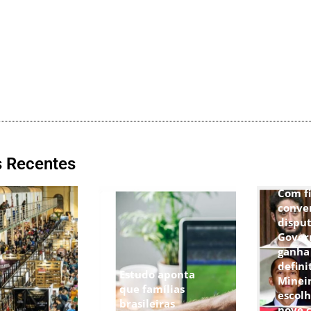
s Recentes
Com f
conve
disput
Gover
ganha
defini
Estudo aponta
Minei
que famílias
escolh
brasileiras
nove 