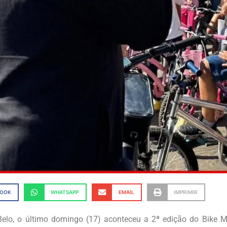
BOOK
WHATSAPP
EMAIL
IMPRIMIR
lo, o último domingo (17) aconteceu a 2ª edição do Bike M