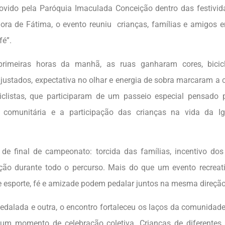
vido pela Paróquia Imaculada Conceição dentro das festivi
ra de Fátima, o evento reuniu crianças, famílias e amigos 
fé”.
rimeiras horas da manhã, as ruas ganharam cores, bicicle
justados, expectativa no olhar e energia de sobra marcaram a
clistas, que participaram de um passeio especial pensado p
a comunitária e a participação das crianças na vida da Ig
 de final de campeonato: torcida das famílias, incentivo dos
ção durante todo o percurso. Mais do que um evento recreati
 esporte, fé e amizade podem pedalar juntos na mesma direção
edalada e outra, o encontro fortaleceu os laços da comunidad
m momento de celebração coletiva. Crianças de diferentes 