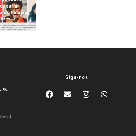
ocupar a
a do Palácio
entes
Siga-nos
, 96,
9
lbr.net