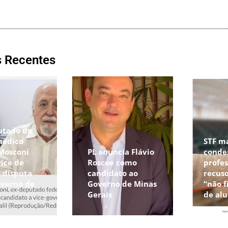
s Recentes
utado do
médico
STF m
 Mosconi
PL anuncia Flávio
conde
vice de
Roscoe como
profes
a disputa
candidato ao
recuso
overno de
Governo de Minas
“não f
Gerais
de al