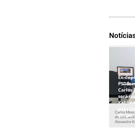
Notícia
Ex-dep
PSDB, 
Carlos
será o 
Kalil n
pelo G
Minas