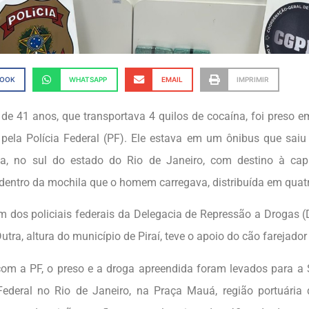
BOOK
WHATSAPP
EMAIL
IMPRIMIR
 41 anos, que transportava 4 quilos de cocaína, foi preso em
 pela Polícia Federal (PF). Ele estava em um ônibus que saiu
a, no sul do estado do Rio de Janeiro, com destino à capi
dentro da mochila que o homem carregava, distribuída em quatr
 dos policiais federais da Delegacia de Repressão a Drogas (
utra, altura do município de Piraí, teve o apoio do cão farejador
om a PF, o preso e a droga apreendida foram levados para a 
Federal no Rio de Janeiro, na Praça Mauá, região portuária 