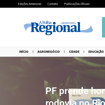
Edições Anteriores
Contato
Publicações Oficiais
INÍCIO
AGRONEGÓCIO
CIDADE
EDUCAÇÃO
PF prende ho
rodovia no Ri