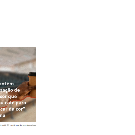
antém
nação de
sor que
u café para
icar da cor”
una