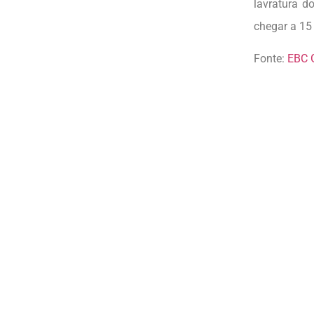
lavratura d
chegar a 15
Fonte:
EBC 