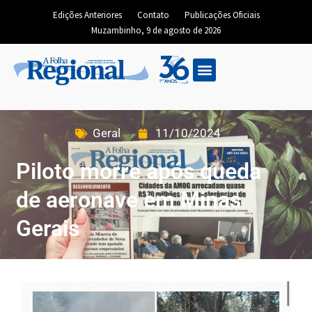
Edições Anteriores
Contato
Publicações Oficiais
Muzambinho, 9 de agosto de 2026
Geral
11/10/2024
Piloto morre após queda
de aeronave em Minas
Gerais