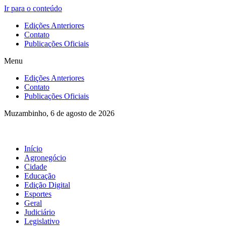
Ir para o conteúdo
Edições Anteriores
Contato
Publicações Oficiais
Menu
Edições Anteriores
Contato
Publicações Oficiais
Muzambinho, 6 de agosto de 2026
Início
Agronegócio
Cidade
Educação
Edição Digital
Esportes
Geral
Judiciário
Legislativo