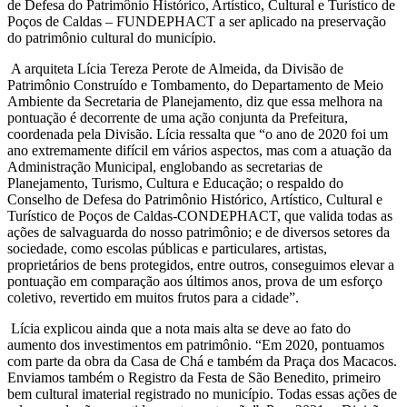
de Defesa do Patrimônio Histórico, Artístico, Cultural e Turístico de
Poços de Caldas – FUNDEPHACT a ser aplicado na preservação
do patrimônio cultural do município.
A arquiteta Lícia Tereza Perote de Almeida, da Divisão de
Patrimônio Construído e Tombamento, do Departamento de Meio
Ambiente da Secretaria de Planejamento, diz que essa melhora na
pontuação é decorrente de uma ação conjunta da Prefeitura,
coordenada pela Divisão. Lícia ressalta que “o ano de 2020 foi um
ano extremamente difícil em vários aspectos, mas com a atuação da
Administração Municipal, englobando as secretarias de
Planejamento, Turismo, Cultura e Educação; o respaldo do
Conselho de Defesa do Patrimônio Histórico, Artístico, Cultural e
Turístico de Poços de Caldas-CONDEPHACT, que valida todas as
ações de salvaguarda do nosso patrimônio; e de diversos setores da
sociedade, como escolas públicas e particulares, artistas,
proprietários de bens protegidos, entre outros, conseguimos elevar a
pontuação em comparação aos últimos anos, prova de um esforço
coletivo, revertido em muitos frutos para a cidade”.
Lícia explicou ainda que a nota mais alta se deve ao fato do
aumento dos investimentos em patrimônio. “Em 2020, pontuamos
com parte da obra da Casa de Chá e também da Praça dos Macacos.
Enviamos também o Registro da Festa de São Benedito, primeiro
bem cultural imaterial registrado no município. Todas essas ações de