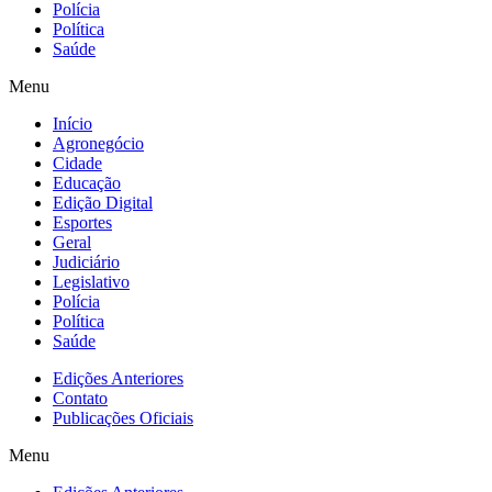
Polícia
Política
Saúde
Menu
Início
Agronegócio
Cidade
Educação
Edição Digital
Esportes
Geral
Judiciário
Legislativo
Polícia
Política
Saúde
Edições Anteriores
Contato
Publicações Oficiais
Menu