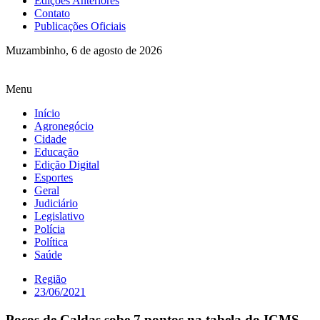
Edições Anteriores
Contato
Publicações Oficiais
Muzambinho, 6 de agosto de 2026
Menu
Início
Agronegócio
Cidade
Educação
Edição Digital
Esportes
Geral
Judiciário
Legislativo
Polícia
Política
Saúde
Região
23/06/2021
Poços de Caldas sobe 7 pontos na tabela do ICMS