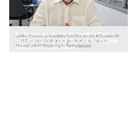
Ex-deputado do PSDB, médico Carlos
Mosconi será o vice de Kalil na disputa
pelo Governo de Minas