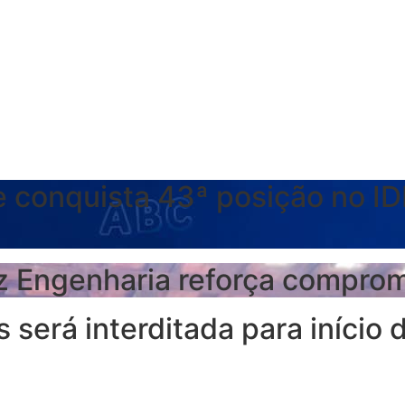
 conquista 43ª posição no ID
z Engenharia reforça comprom
 será interditada para início