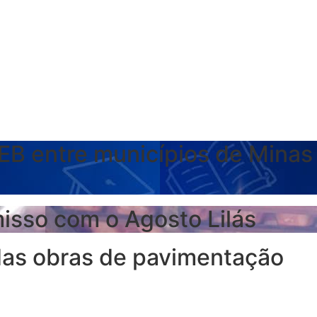
EB entre municípios de Minas
isso com o Agosto Lilás
 das obras de pavimentação