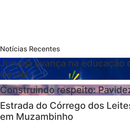
Notícias Recentes
Juruaia avança na educação e
Gerais
Construindo respeito: Pavide
Estrada do Córrego dos Leites
em Muzambinho