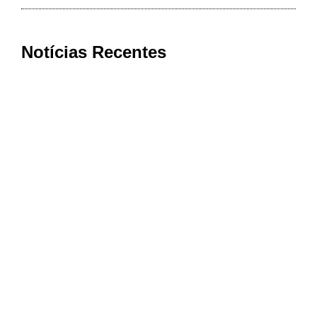
Notícias Recentes
Bom Jesus da Penha conquista nota
máxima na qualidade da Atenção
Primária à Saúde