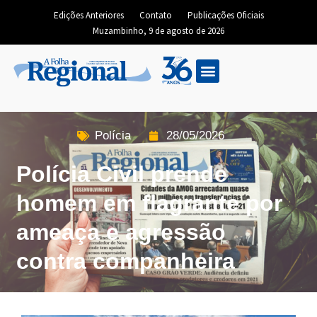
Edições Anteriores
Contato
Publicações Oficiais
Muzambinho, 9 de agosto de 2026
Edição Digital
Polícia
28/05/2026
Polícia Civil prende
homem em flagrante por
ameaça e agressão
contra companheira