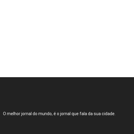
Expocachaça reúne 2 mil rótulos em BH
O melhor jornal do mundo, é o jornal que fala da sua cidade.