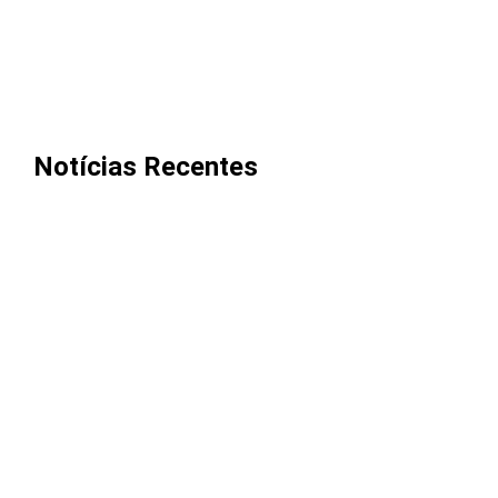
Notícias Recentes
Cooxupé conquista na Justiça
devolução de mais de R$ 622 milhões
aos cooperados em decisão histórica